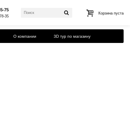
35-75
Корзина пуста
-78-35
О компании
3D тур по магазину