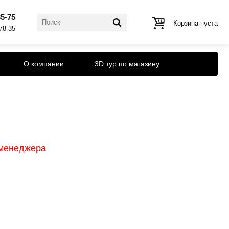
35-75
Корзина пуста
-78-35
О компании
3D тур по магазину
 менеджера