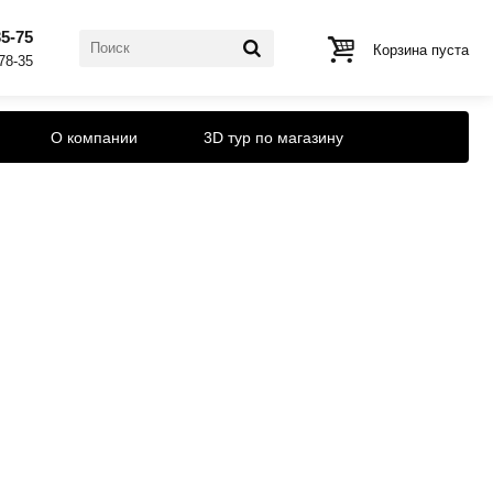
35-75
Корзина пуста
-78-35
О компании
3D тур по магазину