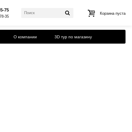
35-75
Корзина пуста
-78-35
О компании
3D тур по магазину