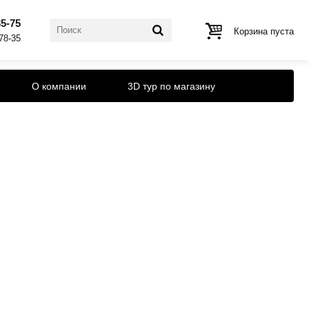
35-75
Корзина пуста
-78-35
О компании
3D тур по магазину