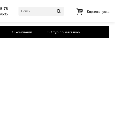
35-75
Корзина пуста
-78-35
О компании
3D тур по магазину