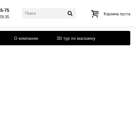
35-75
Корзина пуста
-78-35
О компании
3D тур по магазину