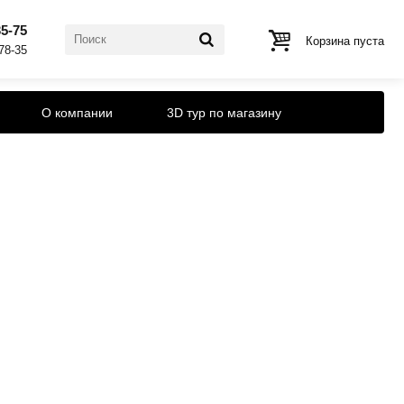
35-75
Корзина пуста
-78-35
О компании
3D тур по магазину